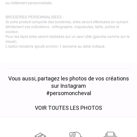
ou nettement personnalisés.
BRODERIES PERSONNALISEES :
Si votre produit comporte des broderies, elles seront effectuées en suivant
strictement vos indications : orthographe, majuscules, taille, police et
couleur.
Pour les tapis elles seront réalisées sur un seul côté (gauche comme sur le
visuel).
L'option broderie ajoute environ 1 semaine au délai indiqué.
Vous aussi, partagez les photos de vos créations
sur Instagram
#persomoncheval
VOIR TOUTES LES PHOTOS