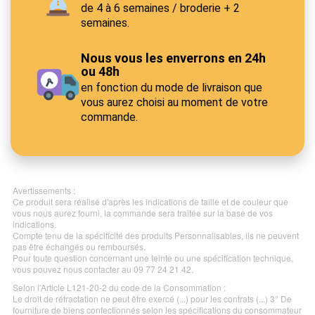
de 4 à 6 semaines / broderie + 2
semaines.
Nous vous les enverrons en 24h
ou 48h
en fonction du mode de livraison que
vous aurez choisi au moment de votre
commande.
Avertissements :
Ce produit sera réalisé d'après les indications de taille et de couleur que
vous nous aurez fourni, la commande sera traitée sur la base de vos
indications.
Compte tenu de la spécificité des produits Personnalisables, ils ne peuvent
pas être échangés ou remboursés.
Pour toute question concernant une teinte ou une spécification technique,
vous pouvez nous contacter au 09 77 24 21 42.
Selon l'Article L121-20-2 du code de la Consommation :
Le droit de rétractation ne peut être exercé (...) pour les contrats (...) 3° De
fourniture de biens confectionnés selon les spécifications du consommateur