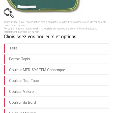
Toute utilisation ou reproduction, totale ou partielle, à des fins commerciales, de l'ensemble
du contenu du site
Personnalisables.mon-cheval.fr , propriété exclusive de la sellerie Mon-cheval, est
strictement interdite.
En savoir +
Choisissez vos couleurs et options
Taille
Forme Tapis
Couleur MER-SYSTEM Chabraque
Couleur Top Tape
Couleur Velcro
Couleur du Bord