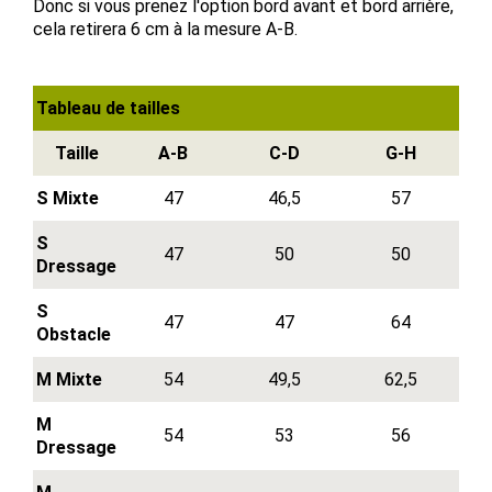
Donc si vous prenez l'option bord avant et bord arrière,
cela retirera 6 cm à la mesure A-B.
Tableau de tailles
Taille
A-B
C-D
G-H
S Mixte
47
46,5
57
S
47
50
50
Dressage
S
47
47
64
Obstacle
M Mixte
54
49,5
62,5
M
54
53
56
Dressage