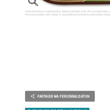
Toute utilisation ou reproduction, totale ou partielle, à des fins commerciales
Personnalisables.mon-cheval.fr , propriété exclusive de la sellerie Mon-cheval
PARTAGER MA PERSONNALISATION