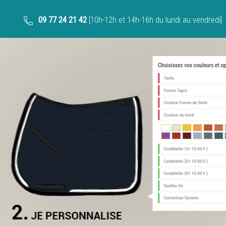
09 77 24 21 42
[10h-12h et 14h-16h du lundi au vendredi]