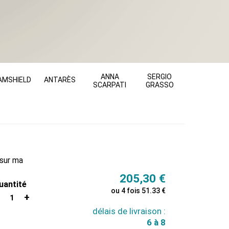
ANNA
SERGIO
AMSHIELD
ANTARÈS
SCARPATI
GRASSO
sur ma
205,30
€
uantité
ou 4 fois 51.33 €
1
délais de livraison :
6 à 8