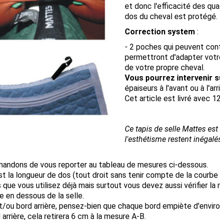
et donc l'efficacité des qua
dos du cheval est protégé.
Correction system
:
- 2 poches qui peuvent cont
permettront d'adapter votre
de votre propre cheval.
Vous pourrez intervenir su
épaiseurs à l'avant ou à l'arr
Cet article est livré avec 12 
Ce tapis de selle Mattes est
l'esthétisme restent inégalé
ndons de vous reporter au tableau de mesures ci-dessous.
st la longueur de dos (tout droit sans tenir compte de la courbe d
ue vous utilisez déjà mais surtout vous devez aussi vérifier la
re en dessous de la selle.
et/ou bord arrière, pensez-bien que chaque bord empiète d'enviro
arrière, cela retirera 6 cm à la mesure A-B.