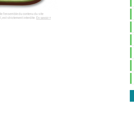
, de l'ensemble du contenu du site
, est strictement interdite.
En savoir +