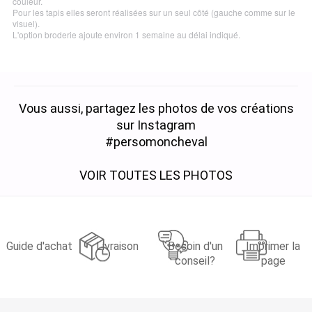
couleur.
Pour les tapis elles seront réalisées sur un seul côté (gauche comme sur le
visuel).
L'option broderie ajoute environ 1 semaine au délai indiqué.
Vous aussi, partagez les photos de vos créations
sur Instagram
#persomoncheval
VOIR TOUTES LES PHOTOS
Guide d'achat
Livraison
Besoin d'un
Imprimer la
conseil?
page