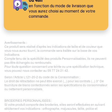
ou 48h
en fonction du mode de livraison que
vous aurez choisi au moment de votre
commande.
Avertissements :
Ce produit sera réalisé d'après les indications de taille et de couleur que
vous nous aurez fourni, la commande sera traitée sur la base de vos
indications.
Compte tenu de la spécificité des produits Personnalisables, ils ne peuvent
pas être échangés ou remboursés.
Pour toute question concernant une teinte ou une spécification technique,
vous pouvez nous contacter au 09 77 24 21 42.
Selon l'Article L121-20-2 du code de la Consommation :
Le droit de rétractation ne peut être exercé (...) pour les contrats (...) 3° De
fourniture de biens confectionnés selon les spécifications du consommateur
ou nettement personnalisés.
BRODERIES PERSONNALISEES :
Si votre produit comporte des broderies, elles seront effectuées en suivant
strictement vos indications : orthographe, majuscules, taille, police et