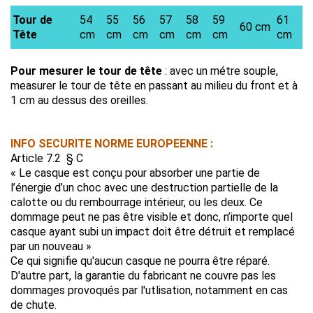
Tour de
54
55
56
57
58
59
61
60 cm
Tête
cm
cm
cm
cm
cm
cm
cm
Pour mesurer le tour de tête
: avec un métre souple,
measurer le tour de tête en passant au milieu du front et à
1 cm au dessus des oreilles.
INFO SECURITE NORME EUROPEENNE :
Article 7.2 § C
« Le casque est conçu pour absorber une partie de
l’énergie d’un choc avec une destruction partielle de la
calotte ou du rembourrage intérieur, ou les deux. Ce
dommage peut ne pas être visible et donc, n’importe quel
casque ayant subi un impact doit être détruit et remplacé
par un nouveau »
Ce qui signifie qu'aucun casque ne pourra être réparé.
D'autre part, la garantie du fabricant ne couvre pas les
dommages provoqués par l'utlisation, notamment en cas
de chute.