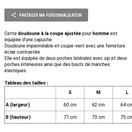
PARTAGER MA PERSONNALISATION
Cette
doudoune à la coupe ajustée
pour
homme
est
équipée d'une capuche.
Doudoune imperméable et coupe-vent avec une femeture
éclair contrastée.
Elle est équipée de deux poches latérales avec zip et deux
poches intérieures ainsi que des bouts de manches
élastiques.
Tableau des tailles :
S
M
L
A (largeur)
60 cm
62 cm
64 c
B (hauteur)
71 cm
73 cm
75 c