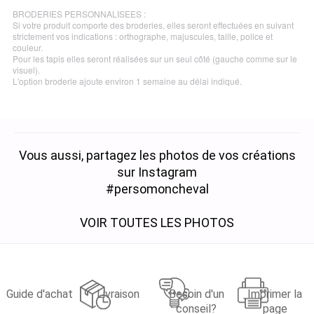
BRODERIES PERSONNALISEES :
Si votre produit comporte des broderies, elles seront effectuées en suivant
strictement vos indications : orthographe, majuscules, taille, police et
couleur.
Pour les tapis elles seront réalisées sur un seul côté (gauche comme sur le
visuel).
L'option broderie ajoute environ 1 semaine au délai indiqué.
Vous aussi, partagez les photos de vos créations
sur Instagram
#persomoncheval
VOIR TOUTES LES PHOTOS
Guide d'achat
Livraison
Besoin d'un
Imprimer la
conseil?
page