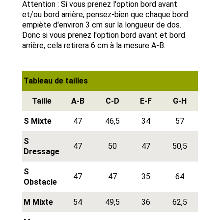
Attention : Si vous prenez l'option bord avant
et/ou bord arrière, pensez-bien que chaque bord
empiète d'environ 3 cm sur la longueur de dos.
Donc si vous prenez l'option bord avant et bord
arrière, cela retirera 6 cm à la mesure A-B.
Tableau de tailles
Taille
A-B
C-D
E-F
G-H
S Mixte
47
46,5
34
57
S
47
50
47
50,5
Dressage
S
47
47
35
64
Obstacle
M Mixte
54
49,5
36
62,5