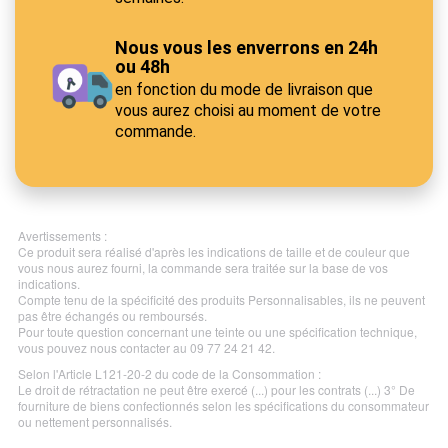
Nous vous les enverrons en 24h
ou 48h
en fonction du mode de livraison que
vous aurez choisi au moment de votre
commande.
Avertissements :
Ce produit sera réalisé d'après les indications de taille et de couleur que
vous nous aurez fourni, la commande sera traitée sur la base de vos
indications.
Compte tenu de la spécificité des produits Personnalisables, ils ne peuvent
pas être échangés ou remboursés.
Pour toute question concernant une teinte ou une spécification technique,
vous pouvez nous contacter au 09 77 24 21 42.
Selon l'Article L121-20-2 du code de la Consommation :
Le droit de rétractation ne peut être exercé (...) pour les contrats (...) 3° De
fourniture de biens confectionnés selon les spécifications du consommateur
ou nettement personnalisés.