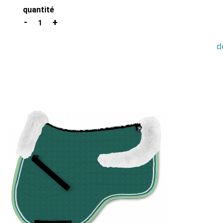
quantité
1
d