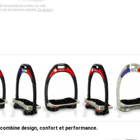
, de l'ensemble du contenu du site
, est strictement interdite.
En savoir +
ui combine design, confort et performance.