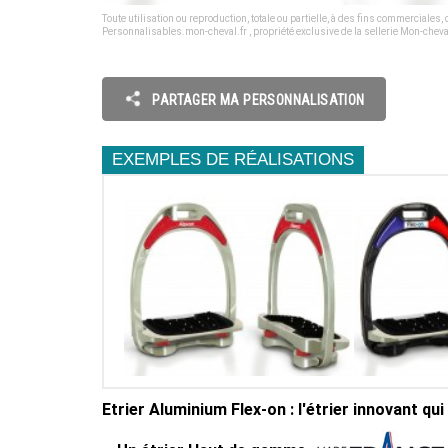
Toute utilisation ou reproduction, totale ou partielle, à des fins commerciales
Personnalisables.mon-cheval.fr , propriété exclusive de la sellerie Mon-cheval
PARTAGER MA PERSONNALISATION
EXEMPLES DE RÉALISATIONS
Etrier Aluminium Flex-on : l'étrier innovant q