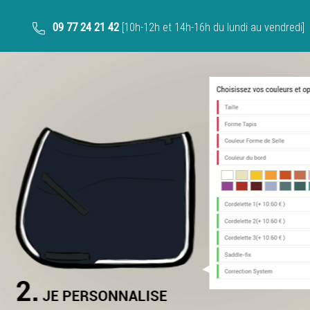
09 77 24 21 42
[10h-12h et 14h-16h du lundi au vendredi]