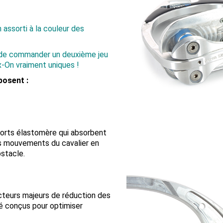
n assorti à la couleur des
 de commander un deuxième jeu
x-On vraiment uniques !
posent :
ssorts élastomère qui absorbent
ts mouvements du cavalier en
bstacle.
facteurs majeurs de réduction des
té conçus pour optimiser