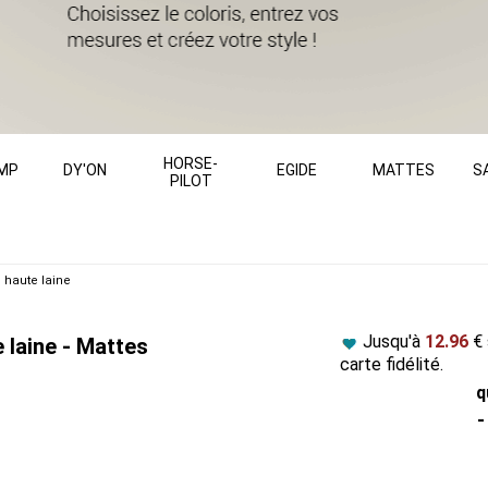
HORSE-
MP
DY'ON
EGIDE
MATTES
S
PILOT
 haute laine
Jusqu'à
12.96
€ 
laine - Mattes
carte fidélité.
q