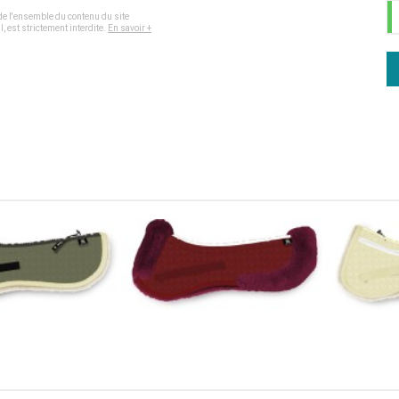
, de l'ensemble du contenu du site
, est strictement interdite.
En savoir +