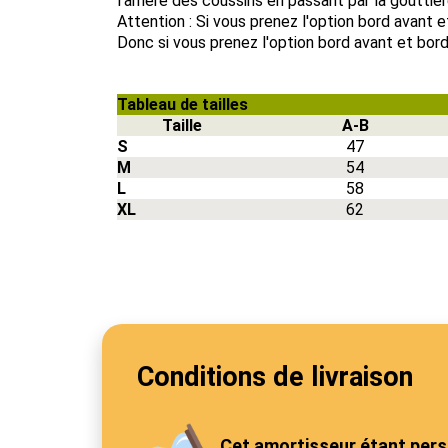
l'arrière des coussins en passant par la gouttiè
Attention : Si vous prenez l'option bord avant 
Donc si vous prenez l'option bord avant et bord 
Tableau de tailles
Taille
A-B
S
47
M
54
L
58
XL
62
Conditions de livraison
Cet amortisseur étant pers