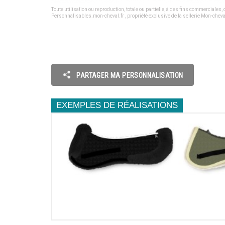
Toute utilisation ou reproduction, totale ou partielle, à des fins commerciales
Personnalisables.mon-cheval.fr , propriété exclusive de la sellerie Mon-cheval
PARTAGER MA PERSONNALISATION
EXEMPLES DE RÉALISATIONS