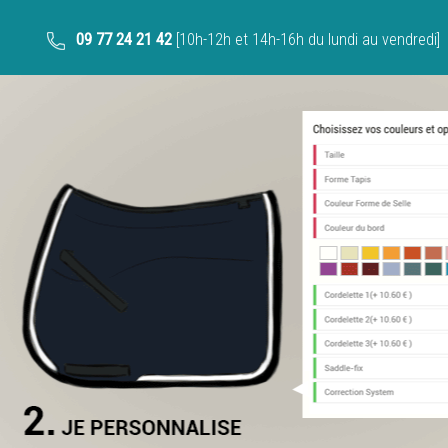
09 77 24 21 42
[10h-12h et 14h-16h du lundi au vendredi]