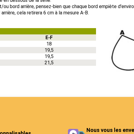
re en dessous de la selle.
et/ou bord arrière, pensez-bien que chaque bord empiète d'enviro
arrière, cela retirera 6 cm à la mesure A-B.
E-F
18
19,5
19,5
21,5
Nous vous les enve
onnalisables,