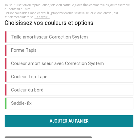
Toute utilisation ou reproduction, totale ou partielle, à des fins commerciales, de l'ensemble
du contenu du site
Personnalisables.mon-cheval.fr , propriété exclusive de la sellerie Mon-cheval, est
strictement interdite.
En savoir +
Choisissez vos couleurs et options
Taille amortisseur Correction System
Forme Tapis
Couleur amortisseur avec Correction System
Couleur Top Tape
Couleur du bord
Saddle-fix
AJOUTER AU PANIER