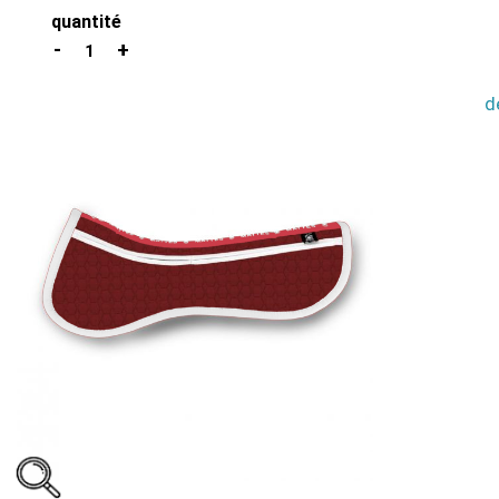
quantité
1
d