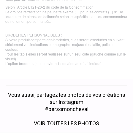
Selon l'Article L121-20-2 du code de la Consommation :
Le droit de rétractation ne peut être exercé (...) pour les contrats (...) 3° De
fourniture de biens confectionnés selon les spécifications du consommateur
ou nettement personnalisés.
BRODERIES PERSONNALISEES :
Si votre produit comporte des broderies, elles seront effectuées en suivant
strictement vos indications : orthographe, majuscules, taille, police et
couleur.
Pour les tapis elles seront réalisées sur un seul côté (gauche comme sur le
visuel).
L'option broderie ajoute environ 1 semaine au délai indiqué.
Vous aussi, partagez les photos de vos créations
sur Instagram
#persomoncheval
VOIR TOUTES LES PHOTOS