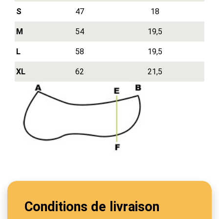
S
47
18
M
54
19,5
L
58
19,5
XL
62
21,5
Conditions de livraison