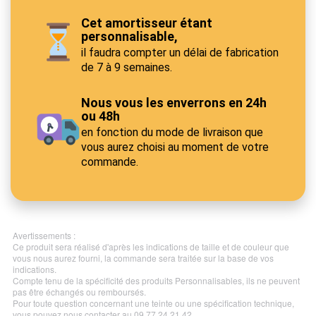
Cet amortisseur étant
personnalisable,
il faudra compter un délai de fabrication
de 7 à 9 semaines.
Nous vous les enverrons en 24h
ou 48h
en fonction du mode de livraison que
vous aurez choisi au moment de votre
commande.
Avertissements :
Ce produit sera réalisé d'après les indications de taille et de couleur que
vous nous aurez fourni, la commande sera traitée sur la base de vos
indications.
Compte tenu de la spécificité des produits Personnalisables, ils ne peuvent
pas être échangés ou remboursés.
Pour toute question concernant une teinte ou une spécification technique,
vous pouvez nous contacter au 09 77 24 21 42.