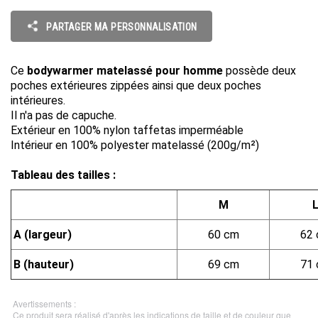
PARTAGER MA PERSONNALISATION
Ce
bodywarmer matelassé pour homme
possède deux
poches extérieures zippées ainsi que deux poches
intérieures.
Il n'a pas de capuche.
Extérieur en 100% nylon taffetas imperméable
Intérieur en 100% polyester matelassé (200g/m²)
Tableau des tailles :
M
A (largeur)
60 cm
62
B (hauteur)
69 cm
71
Avertissements :
Ce produit sera réalisé d'après les indications de taille et de couleur que